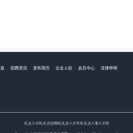
信息
招聘资讯
发布简历
企业入驻
会员中心
法律申明
们
札达人才网,札达招聘网,札达人才市场,札达人事人才网