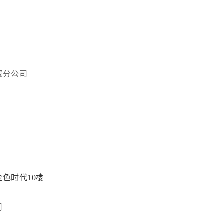
藏分公司
色时代10楼
司