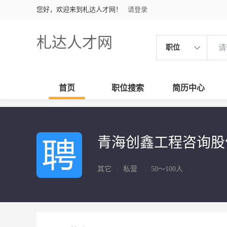
您好，欢迎来到札达人才网！
请登录
札达人才网
职位
首页
职位搜索
简历中心
青海创鑫工程咨询股
其它
|
私营
|
50～100人
|