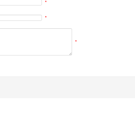
*
*
*