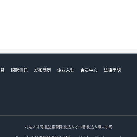
信息
招聘资讯
发布简历
企业入驻
会员中心
法律申明
们
札达人才网,札达招聘网,札达人才市场,札达人事人才网