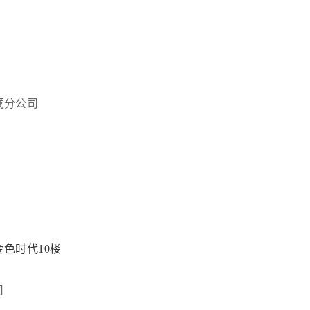
藏分公司
色时代10楼
司