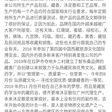
本公司所生产产品包括，藏香，沐足散和工艺品等，所
生产的每一个产品均符合国家相关行业要求，每年定期
将所生产产品进行质量测试，使产品的品质及交期得到
了很好的保证，正因为如此，品牌在国内外越来越被广
大客户所接受。 还有天珠，红珊瑚，蜜蜡，绿松石，天
铁，佛珠，九宫牌，玛瑙，南红，藏药香，熏香，藏毯
及民间用品等收藏和销售。这些也大部分跟我自己的专
业有关。 2018 年参加了第四届中国西藏旅游文化国际
博览会。国内外的很多新来客户特别喜爱我公司的产
品。 2019年在拉萨市夺地乡二村建立了智布桑品牌的
藏香厂自创建以来就致力于弘扬藏民族优秀文化。藏医
药学，并以“管理第一、质量第一、信誉第一、今年的8
月份 弘扬藏文化— 寻找全国优质·健康藏香的一等奖。
2019 年的11 月份开始在自己多年的梦想，而且是藏医
药学当中的藏药浴，德齐更堆沐足散在广州代理生产，
本来沐足散是效果很好，基本上没有任何的副作用，去
年开始中医的针灸一样，是人类非物质文化遗产之一。
将来也一方面收藏一些藏区的文物和民间用品等，另外