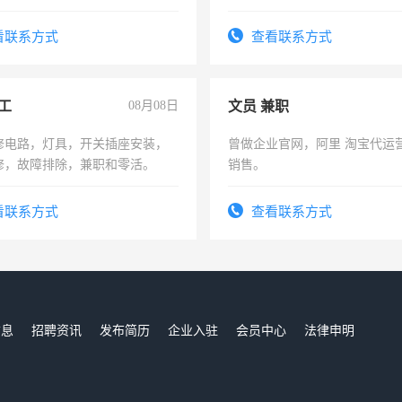
实，需求稳定工作一份，保险
看联系方式
查看联系方式
工
08月08日
文员 兼职
修电路，灯具，开关插座安装，
曾做企业官网，阿里 淘宝代运
修，故障排除，兼职和零活。
销售。
看联系方式
查看联系方式
信息
招聘资讯
发布简历
企业入驻
会员中心
法律申明
们