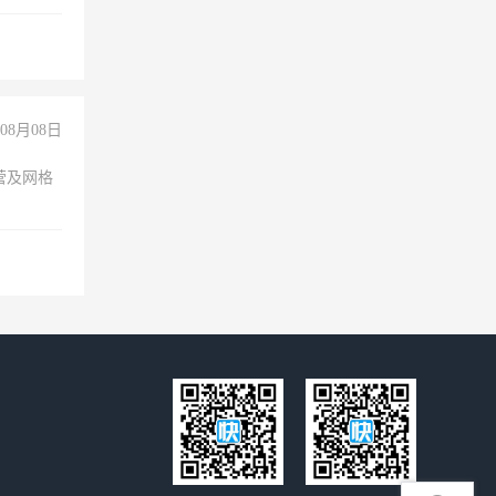
不干
08月08日
营及网格