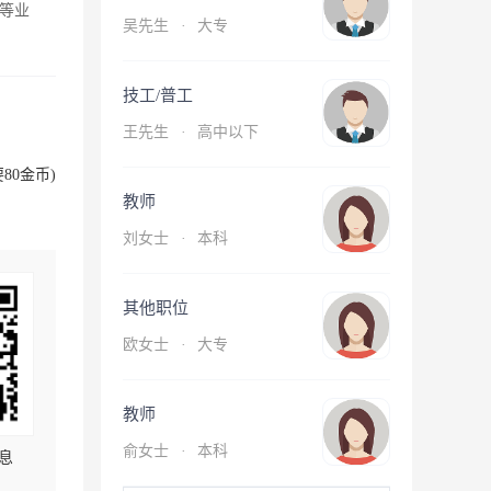
等业
吴先生
·
大专
技工/普工
王先生
·
高中以下
80金币)
教师
刘女士
·
本科
其他职位
欧女士
·
大专
教师
俞女士
·
本科
息