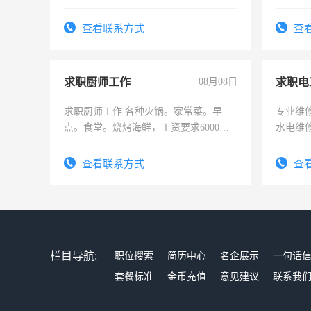
计证
勿扰
查看联系方式
查
求职厨师工作
08月08日
求职电
求职厨师工作 各种火锅。家常菜。早
专业维
点。食堂。烧烤海鲜，工资要求6000以
水电维
上
查看联系方式
查
栏目导航:
职位搜索
简历中心
名企展示
一句话
套餐标准
金币充值
意见建议
联系我