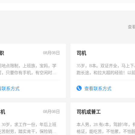
查
职
08月08日
司机
间地点限制，上班族，宝妈，学
35岁，B本。双证齐全，马上下
可，只要你有手机，有空闲时
跑长途，和拉大超的经验！以
单一结，一天二三十不成问题，
六，渣土车
四五十，每天挣零花钱没问题！
看联系方式
查看联系方式
司机
08月08日
司机或普工
，30岁，求工作一份，年后上班
本人男，28.有c本，驾龄5年，
吃苦耐劳，踏实肯干，保险销售
格证，能吃苦，不怕累，不怕