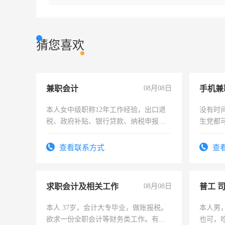
猜您喜欢
兼职会计
08月08日
手机兼
本人女中级职称12年工作经验，出口退
没有时
税、政府补贴、银行贷款、纳税申报、
生党都
为各类公司策划，设建新账，理乱账业
间，一
务，财务咨询等业务。欲求兼职会计工
勤快的
查看联系方式
查
作
求职会计及相关工作
08月08日
普工 
本人 37岁，会计大专毕业，做账报税。
本人男
欲求一份全职会计等财务类工作。有会
也可，