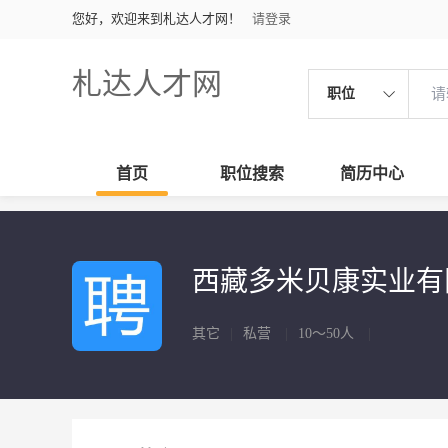
您好，欢迎来到札达人才网！
请登录
札达人才网
职位
首页
职位搜索
简历中心
西藏多米贝康实业
其它
|
私营
|
10～50人
|