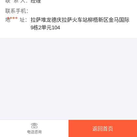
联 系 人：
经理
联系手机：
****
地 址：
拉萨堆龙德庆拉萨火车站柳梧新区金马国际
9栋2单元104
返回首页
电话咨询